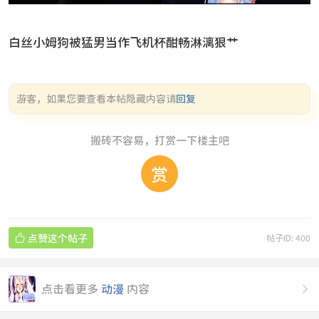
白丝小姆狗被猛男当作飞机杯酣畅淋漓狠艹
游客，如果您要查看本帖隐藏内容请
回复
搬砖不容易，打赏一下楼主吧
赏

点赞这个帖子
帖子ID: 400
点击看更多
动漫
内容
