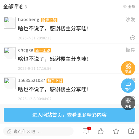
全部评论

3
全部
沙发
haocheng
新手上路
啥也不说了，感谢楼主分享哇！

2025-7-31 20:06:13
板凳
chcgxa
新手上路
啥也不说了，感谢楼主分享哇！


2025-9-21 17:16:56
菜单
地板
15635521037
新手上路

啥也不说了，感谢楼主分享哇！
发布

2025-12-8 00:04:02

海报
进入网站首页，查看更多精彩内容
3





说点什么吧...