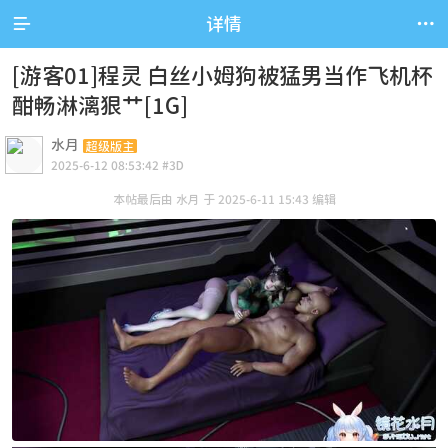


详情
[游客01]程灵 白丝小姆狗被猛男当作飞机杯
酣畅淋漓狠艹[1G]
水月
超级版主
2025-6-12 08:53:42 #3D
本帖最后由 水月 于 2025-6-11 15:43 编辑